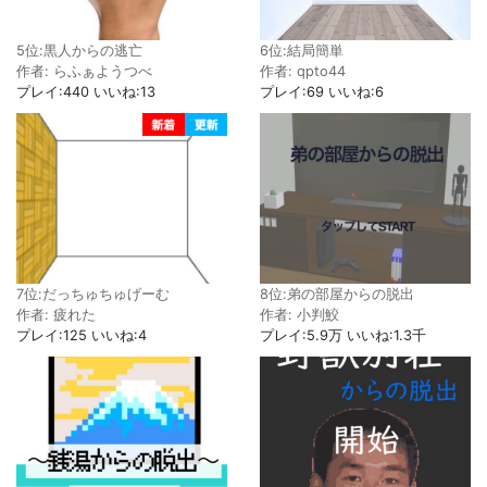
5位:黒人からの逃亡
6位:結局簡単
作者: らふぁようつべ
作者: qpto44
プレイ:440 いいね:13
プレイ:69 いいね:6
8位:弟の部屋からの脱出
7位:だっちゅちゅげーむ
作者: 小判鮫
作者: 疲れた
プレイ:5.9万 いいね:1.3千
プレイ:125 いいね:4