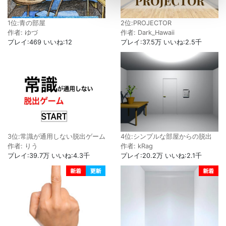
2位:PROJECTOR
1位:青の部屋
作者: Dark_Hawaii
作者: ゆづ
プレイ:37.5万 いいね:2.5千
プレイ:469 いいね:12
3位:常識が通用しない脱出ゲーム
4位:シンプルな部屋からの脱出
作者: りう
作者: kRag
プレイ:39.7万 いいね:4.3千
プレイ:20.2万 いいね:2.1千