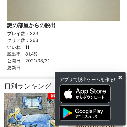
謎の部屋からの脱出
プレイ数：323
クリア数：263
いいね：11
脱出率：81.4%
公開日：2021/08/31
更新日：
×
アプリで脱出ゲームを作る!
日別ランキング