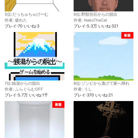
6位:野獣別荘からの脱出
5位:だっちゅちゅげーむ
作者: NekoTheCat
作者: 疲れた
プレイ:5.3万 いいね:321
プレイ:70 いいね:3
7位:銭湯からの脱出
8位:ゾンビから逃げて家へ帰れ
作者: ふらぐらむOFF
作者: うし
プレイ:5.7万 いいね:1千
プレイ:370 いいね:21