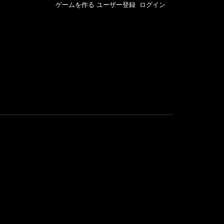
ゲームを作る
ユーザー登録
ログイン