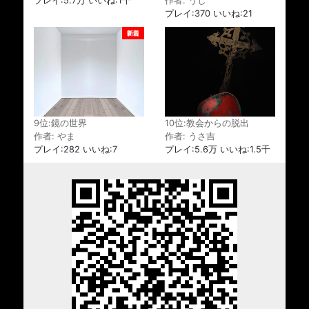
プレイ:5.7万 いいね:1千
作者: うし
プレイ:370 いいね:21
10位:教会からの脱出
9位:鏡の世界
作者: うさ吉
作者: やま
プレイ:5.6万 いいね:1.5千
プレイ:282 いいね:7