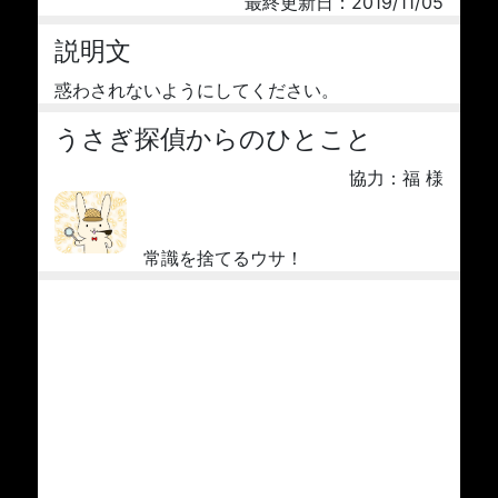
最終更新日：2019/11/05
説明文
惑わされないようにしてください。
うさぎ探偵からのひとこと
協力：福 様
常識を捨てるウサ！