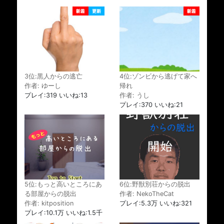
3位:黒人からの逃亡
4位:ゾンビから逃げて家へ
作者: ゆーし
帰れ
プレイ:319 いいね:13
作者: うし
プレイ:370 いいね:21
5位:もっと高いところにあ
6位:野獣別荘からの脱出
る部屋からの脱出
作者: NekoTheCat
作者: kitposition
プレイ:5.3万 いいね:321
プレイ:10.1万 いいね:1.5千