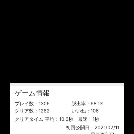
ゲーム情報
プレイ数：
1306
脱出率：
98.1
%
クリア数：
1282
いいね：
106
クリアタイム 平均：10.6秒 最速：1秒
初回公開日：2021/02/11