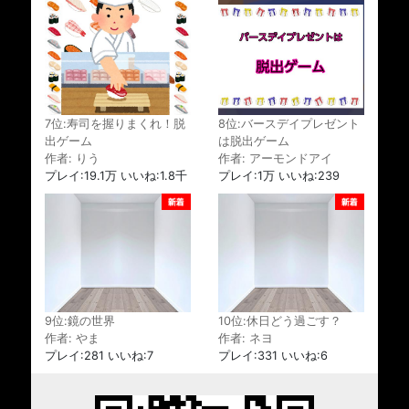
7位:寿司を握りまくれ！脱
8位:バースデイプレゼント
出ゲーム
は脱出ゲーム
作者: りう
作者: アーモンドアイ
プレイ:19.1万 いいね:1.8千
プレイ:1万 いいね:239
9位:鏡の世界
10位:休日どう過ごす？
作者: やま
作者: ネヨ
プレイ:281 いいね:7
プレイ:331 いいね:6