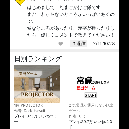
はじめまして！たまごかけご飯です！
まだ、わからないところがいっぱいあるの
で、
変なところがあったり、漢字が違ったりし
たら、優しくコメントで教えてください！
↑返信
2/11 10:28
日別ランキング
1位:PROJECTOR
2位:常識が通用しない脱出
作者: Dark_Hawaii
ゲーム
プレイ:37.5万 いいね:2.5
作者: りう
千
プレイ:39.7万 いいね:4.3
千