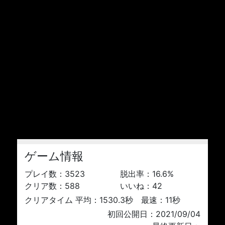
ゲーム情報
プレイ数：
3523
脱出率：
16.6
%
クリア数：
588
いいね：
42
クリアタイム 平均：1530.3秒 最速：11秒
初回公開日：2021/09/04