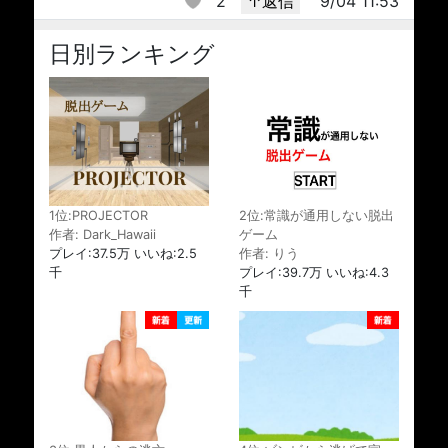
2
↑返信
9/04 11:53
日別ランキング
1位:PROJECTOR
2位:常識が通用しない脱出
作者: Dark_Hawaii
ゲーム
プレイ:37.5万 いいね:2.5
作者: りう
千
プレイ:39.7万 いいね:4.3
千