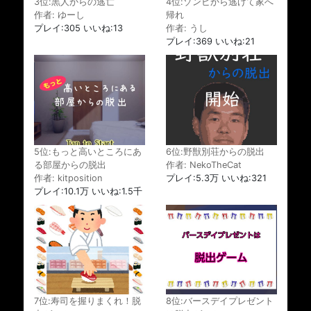
3位:黒人からの逃亡
4位:ゾンビから逃げて家へ
作者: ゆーし
帰れ
プレイ:305 いいね:13
作者: うし
プレイ:369 いいね:21
5位:もっと高いところにあ
6位:野獣別荘からの脱出
る部屋からの脱出
作者: NekoTheCat
作者: kitposition
プレイ:5.3万 いいね:321
プレイ:10.1万 いいね:1.5千
7位:寿司を握りまくれ！脱
8位:バースデイプレゼント