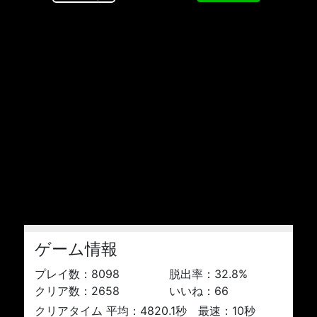
ゲーム情報
プレイ数：
8098
脱出率：
32.8
%
クリア数：
2658
いいね：
66
クリアタイム 平均：4820.1秒 最速：10秒