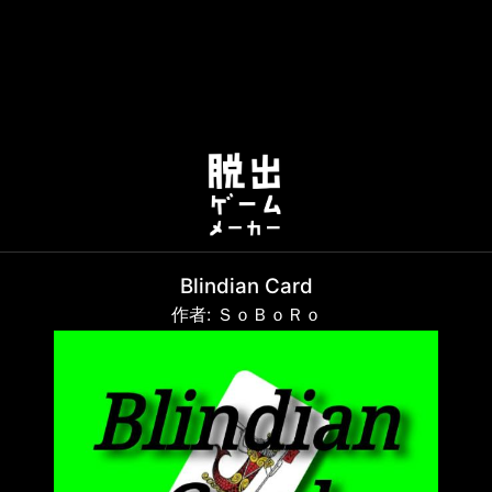
Blindian Card
作者: ＳｏＢｏＲｏ