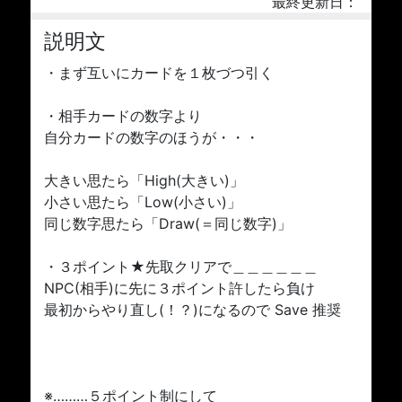
最終更新日：
説明文
・まず互いにカードを１枚づつ引く
・相手カードの数字より
自分カードの数字のほうが・・・
大きい思たら「High(大きい)」
小さい思たら「Low(小さい)」
同じ数字思たら「Draw(＝同じ数字)」
・３ポイント★先取クリアで＿＿＿＿＿＿
NPC(相手)に先に３ポイント許したら負け
最初からやり直し(！？)になるので Save 推奨
※………５ポイント制にして