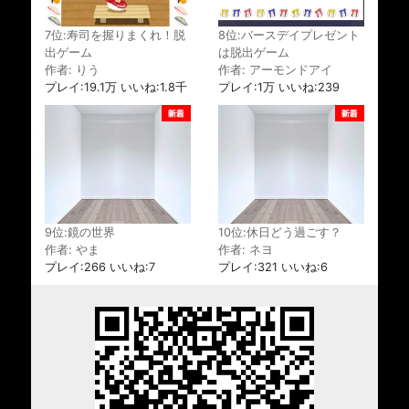
7位:寿司を握りまくれ！脱
8位:バースデイプレゼント
出ゲーム
は脱出ゲーム
作者: りう
作者: アーモンドアイ
プレイ:19.1万 いいね:1.8千
プレイ:1万 いいね:239
9位:鏡の世界
10位:休日どう過ごす？
作者: やま
作者: ネヨ
プレイ:266 いいね:7
プレイ:321 いいね:6