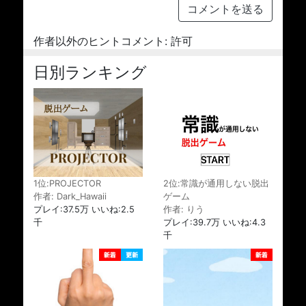
コメントを送る
作者以外のヒントコメント: 許可
日別ランキング
1位:PROJECTOR
2位:常識が通用しない脱出
作者: Dark_Hawaii
ゲーム
プレイ:37.5万 いいね:2.5
作者: りう
千
プレイ:39.7万 いいね:4.3
千