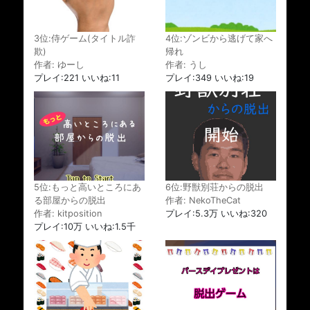
3位:侍ゲーム(タイトル詐
4位:ゾンビから逃げて家へ
欺)
帰れ
作者: ゆーし
作者: うし
プレイ:221 いいね:11
プレイ:349 いいね:19
5位:もっと高いところにあ
6位:野獣別荘からの脱出
る部屋からの脱出
作者: NekoTheCat
作者: kitposition
プレイ:5.3万 いいね:320
プレイ:10万 いいね:1.5千