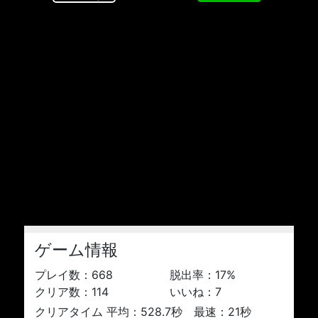
ゲーム情報
プレイ数：
668
脱出率：
17
%
クリア数：
114
いいね：
7
クリアタイム 平均：528.7秒 最速：21秒