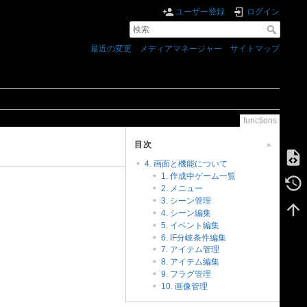
ユーザー登録
ログイン
最近の変更
メディアマネージャー
サイトマップ
functions
目次
4. 画面と機能について
1. 作成中ゲーム一覧
2. メニュー
3. シーン管理
4. シーン編集
5. イベント編集
6. IF分岐条件編集
7. アイテム管理
8. アイテム編集
9. フラグ管理
10. 画像管理