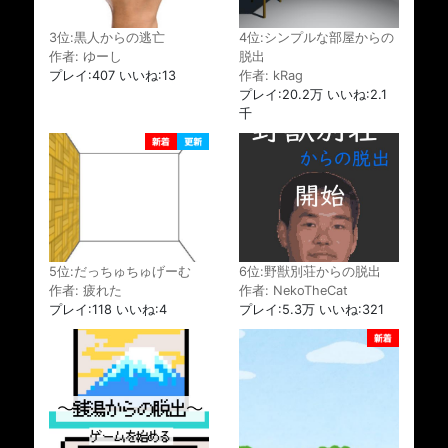
4位:シンプルな部屋からの
3位:黒人からの逃亡
脱出
作者: ゆーし
作者: kRag
プレイ:407 いいね:13
プレイ:20.2万 いいね:2.1
千
6位:野獣別荘からの脱出
5位:だっちゅちゅげーむ
作者: NekoTheCat
作者: 疲れた
プレイ:5.3万 いいね:321
プレイ:118 いいね:4