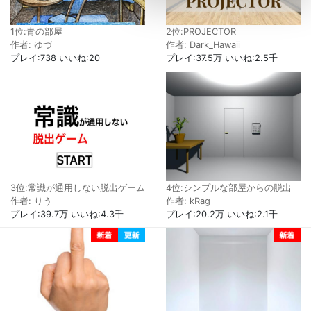
2位:PROJECTOR
1位:青の部屋
作者: Dark_Hawaii
作者: ゆづ
プレイ:37.5万 いいね:2.5千
プレイ:738 いいね:20
3位:常識が通用しない脱出ゲーム
4位:シンプルな部屋からの脱出
作者: りう
作者: kRag
プレイ:39.7万 いいね:4.3千
プレイ:20.2万 いいね:2.1千