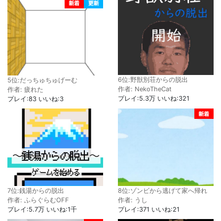
6位:野獣別荘からの脱出
5位:だっちゅちゅげーむ
作者: NekoTheCat
作者: 疲れた
プレイ:5.3万 いいね:321
プレイ:83 いいね:3
7位:銭湯からの脱出
8位:ゾンビから逃げて家へ帰れ
作者: ふらぐらむOFF
作者: うし
プレイ:5.7万 いいね:1千
プレイ:371 いいね:21