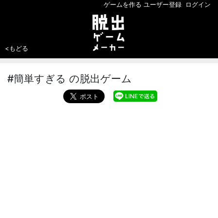
ゲームを作る
ユーザー登録
ログイン
<もどる
#簡単すぎる の脱出ゲーム