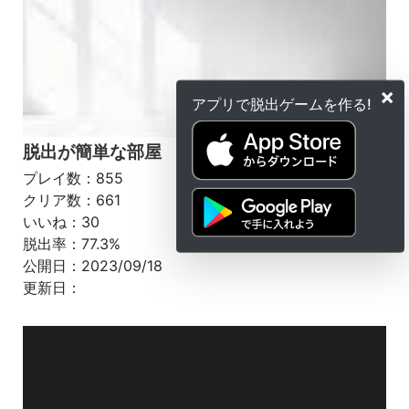
×
アプリで脱出ゲームを作る!
脱出が簡単な部屋
プレイ数：855
クリア数：661
いいね：30
脱出率：77.3%
公開日：2023/09/18
更新日：