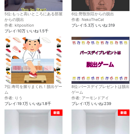
5位:もっと高いところにある部屋
6位:野獣別荘からの脱出
からの脱出
作者: NekoTheCat
作者: kitposition
プレイ:5.3万 いいね:319
プレイ:10万 いいね:1.5千
7位:寿司を握りまくれ！脱出ゲー
8位:バースデイプレゼントは脱出
ム
ゲーム
作者: りう
作者: アーモンドアイ
プレイ:19.1万 いいね:1.8千
プレイ:1万 いいね:239