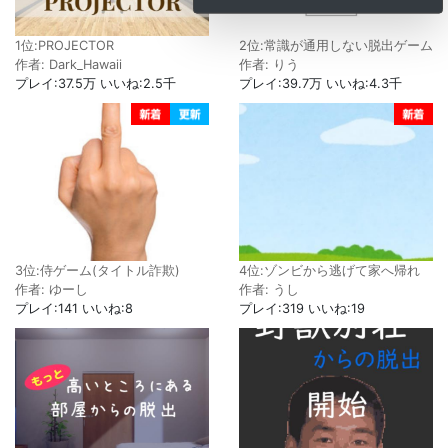
1位:PROJECTOR
2位:常識が通用しない脱出ゲーム
作者: Dark_Hawaii
作者: りう
プレイ:37.5万 いいね:2.5千
プレイ:39.7万 いいね:4.3千
3位:侍ゲーム(タイトル詐欺)
4位:ゾンビから逃げて家へ帰れ
作者: ゆーし
作者: うし
プレイ:141 いいね:8
プレイ:319 いいね:19