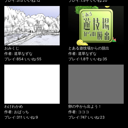
プレイ:313 いいね:12
プレイ:1.5千 いいね:20
おみくじ
とある遊技場からの脱出
作者: 道草なずな
作者: 道草なずな
プレイ:854 いいね:55
プレイ:1.8千 いいね:35
わけわかめ
卵の中から出よう！
作者: おばっち
作者: コココ
プレイ:311 いいね:9
プレイ:747 いいね:23