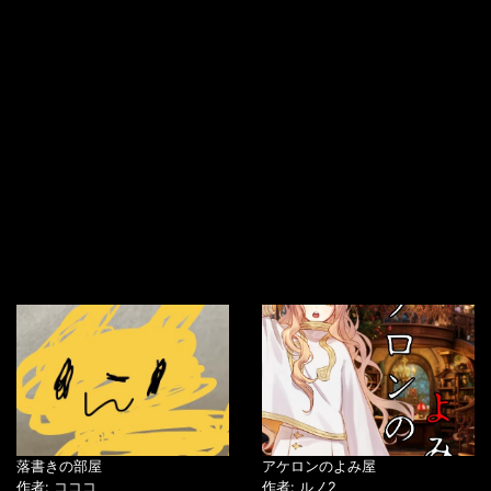
落書きの部屋
アケロンのよみ屋
作者: コココ
作者: ルノ2