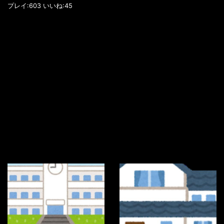
プレイ:603 いいね:45