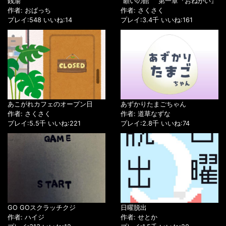
銭湯
“願いの館” 第一章『おねがい』
作者: おばっち
作者: さくさく
プレイ:548 いいね:14
プレイ:3.4千 いいね:161
あこがれカフェのオープン日
あずかりたまごちゃん
作者: さくさく
作者: 道草なずな
プレイ:5.5千 いいね:221
プレイ:2.8千 いいね:74
GO GOスクラッチクジ
日曜脱出
作者: ハイジ
作者: せとか