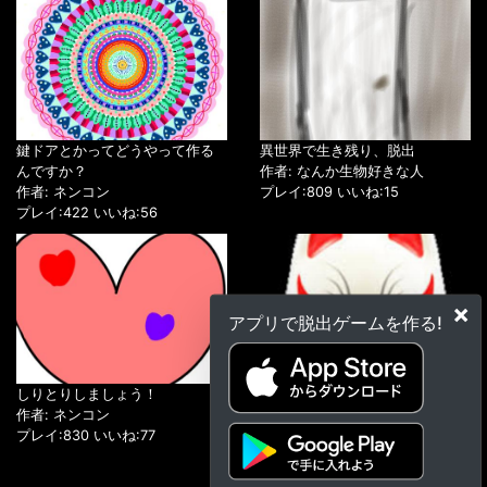
鍵ドアとかってどうやって作る
異世界で生き残り、脱出
んですか？
作者: なんか生物好きな人
作者: ネンコン
プレイ:809 いいね:15
プレイ:422 いいね:56
×
アプリで脱出ゲームを作る!
しりとりしましょう！
部屋？
作者: ネンコン
作者: ねこ
プレイ:830 いいね:77
プレイ:454 いいね:4