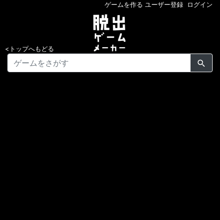
ゲームを作る
ユーザー登録
ログイン
<トップへもどる