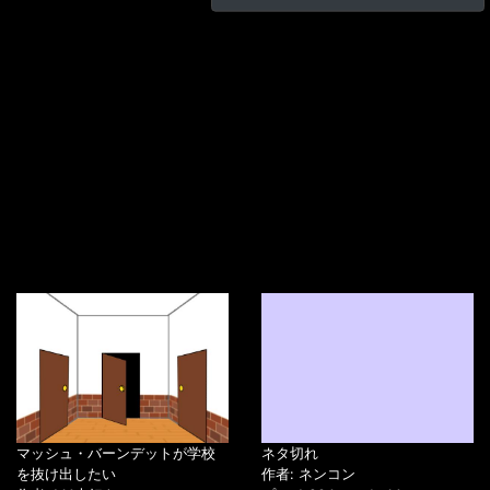
マッシュ・バーンデットが学校
ネタ切れ
を抜け出したい
作者: ネンコン