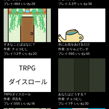
プレイ:484 いいね:26
プレイ:3.3千 いいね:36
すきなことばはなに？
水にお花をあげるだけ
作者: チョコむし
作者: かりゅぶでぃす
プレイ:1.2千 いいね:20
プレイ:590 いいね:45
TRPGダイスロール
あなたはどうする？
作者: 冴吉丸
作者: チョコむし
プレイ:555 いいね:16
プレイ:1千 いいね:30