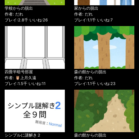
学校からの脱出
家からの脱出
作者: だれ
作者: だれ
プレイ:2.8千 いいね:26
プレイ:1.1千 いいね:7
四畳半暗号部屋
森の館からの脱出
作者: 🦉上月久遠
作者: だれ
プレイ:1.5千 いいね:11
プレイ:1.1千 いいね:23
シンプルに謎解き２
森の館からの脱出