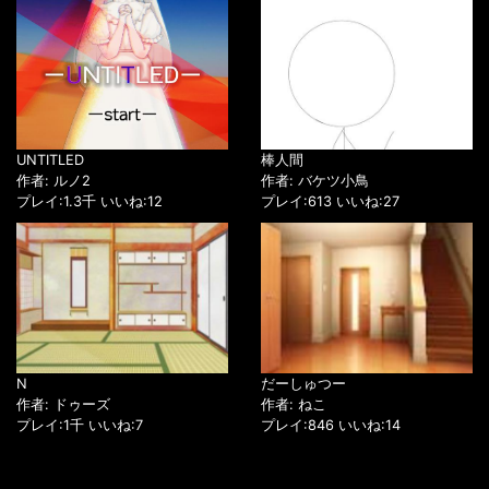
UNTITLED
棒人間
作者: ルノ2
作者: バケツ小鳥
プレイ:1.3千 いいね:12
プレイ:613 いいね:27
N
だーしゅつー
作者: ドゥーズ
作者: ねこ
プレイ:1千 いいね:7
プレイ:846 いいね:14