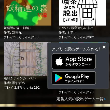
妖精達の森（前編）
ミツバチ喫茶からの脱出
作者: 冴吉丸
作者: トアキ
プレイ:1.3万 いいね:150
プレイ:1.8万 いいね:362
×
アプリで脱出ゲームを作る!
絵解きティンカーベル
FREE ESCAPE GAME～アイスク
作者: 黒すずめ
リームシ…
プレイ:2.8万 いいね:292
作者: ふらぐらむOFF
プレイ:1.8万 いいね:190
定番人気の脱出ゲーム一覧
>