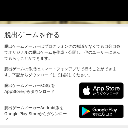
脱出ゲームを作る
脱出ゲームメーカーはプログラミングの知識がなくても自分自身
でオリジナルの脱出ゲームを作成・公開し、他のユーザーに遊ん
でもらうことができます。
脱出ゲームの作成はスマートフォンアプリで行うことができま
す。下記からダウンロードしてお試しください。
脱出ゲームメーカーiOS版を
AppStoreからダウンロード
脱出ゲームメーカーAndroid版を
Google Play Storeからダウンロー
ド