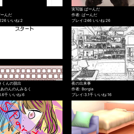
実写版 ぱーんだ
ぱーんだ
作者: ぱーんだ
226 いいね:2
プレイ:246 いいね:26
きくんの脱出
夜の出来事
 みあのんのんみるく
作者: Borgia
.6千 いいね:6
プレイ:3.1千 いいね:16