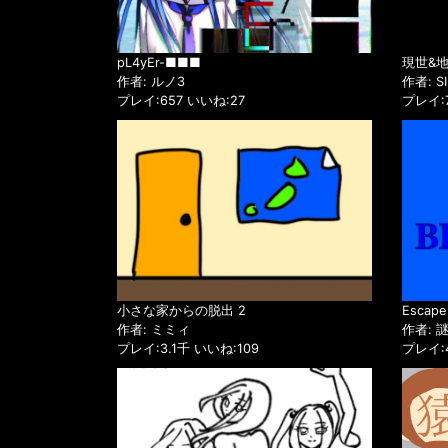
pL4yEr-■■■
現世&
作者: ルノ3
作者: S
プレイ:657 いいね:27
プレイ:
小さな家からの脱出 2
Escape
作者: ミミィ
作者: 
プレイ:3.1千 いいね:109
プレイ:4