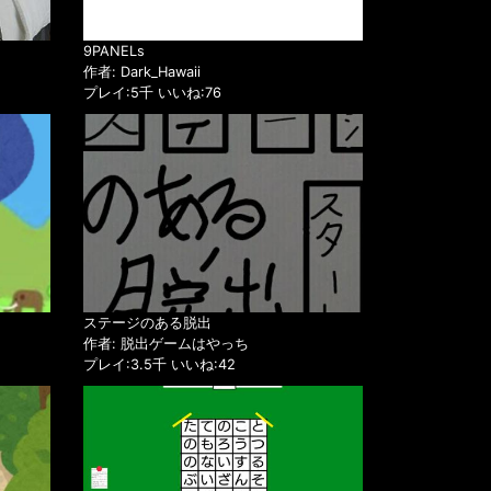
9PANELs
作者: Dark_Hawaii
プレイ:5千 いいね:76
ステージのある脱出
作者: 脱出ゲームはやっち
プレイ:3.5千 いいね:42