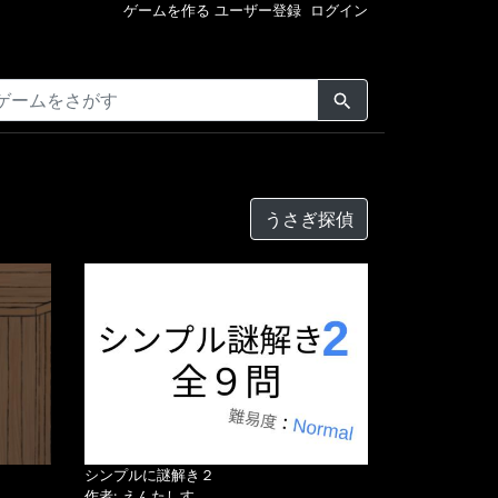
ゲームを作る
ユーザー登録
ログイン
うさぎ探偵
シンプルに謎解き２
作者: えんたしす