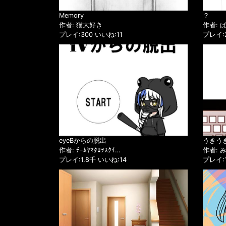
Memory
？
作者: 猫大好き
作者: 
プレイ:300 いいね:11
プレイ:
eyeBからの脱出
うきう
作者: ﾁｰﾑﾔﾏﾀﾛｦｽｸｲ…
作者:
プレイ:1.8千 いいね:14
プレイ:1