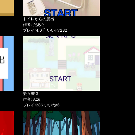
トイレからの脱出
作者: だあら
プレイ:4.6千 いいね:232
楽々RPG
作者: Azu
プレイ:286 いいね:6