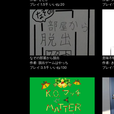
プレイ:1.5千 いいね:20
プレイ:1
なぞの部屋から脱出
意味不
作者: 脱出ゲームはやっち
作者: 
プレイ:3.5千 いいね:130
プレイ: